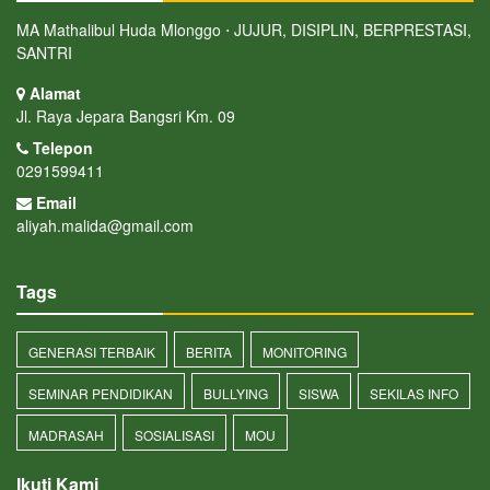
MA Mathalibul Huda Mlonggo ⋅ JUJUR, DISIPLIN, BERPRESTASI,
SANTRI
Alamat
Jl. Raya Jepara Bangsri Km. 09
Telepon
0291599411
Email
aliyah.malida@gmail.com
Tags
GENERASI TERBAIK
BERITA
MONITORING
SEMINAR PENDIDIKAN
BULLYING
SISWA
SEKILAS INFO
MADRASAH
SOSIALISASI
MOU
Ikuti Kami