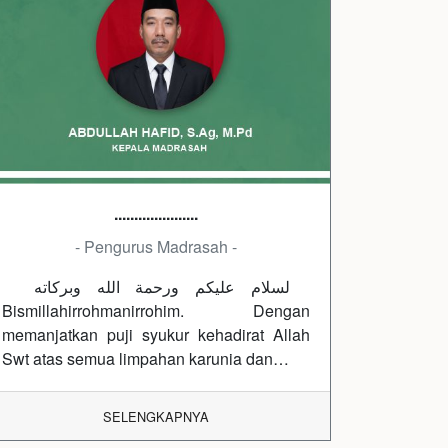
.....................
- Pengurus Madrasah -
لسلام عليكم ورحمة الله وبركاته
Bismillahirrohmanirrohim. Dengan
memanjatkan puji syukur kehadirat Allah
Swt atas semua limpahan karunia dan…
SELENGKAPNYA