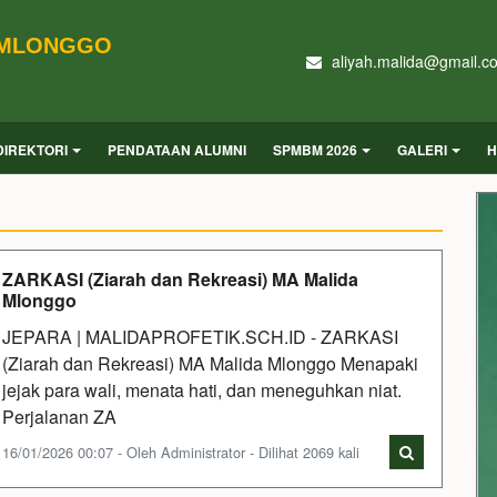
 MLONGGO
aliyah.malida@gmail.c
DIREKTORI
PENDATAAN ALUMNI
SPMBM 2026
GALERI
H
ZARKASI (Ziarah dan Rekreasi) MA Malida
Mlonggo
JEPARA | MALIDAPROFETIK.SCH.ID - ZARKASI
(Ziarah dan Rekreasi) MA Malida Mlonggo Menapaki
jejak para wali, menata hati, dan meneguhkan niat.
Perjalanan ZA
16/01/2026 00:07 - Oleh Administrator - Dilihat 2069 kali