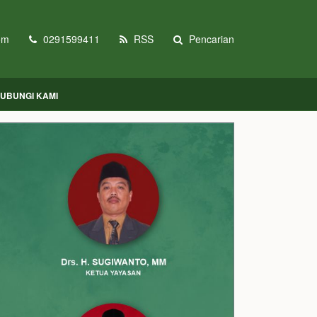
om
0291599411
RSS
Pencarian
UBUNGI KAMI