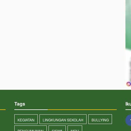
Tags
Ik
KEGIATAN
LINGKUNGAN SEKOLAH
BULLYING
PENGUMUMAN
SISWA
MOU