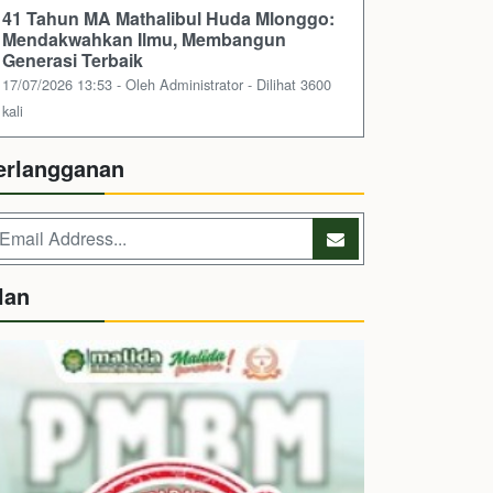
41 Tahun MA Mathalibul Huda Mlonggo:
Mendakwahkan Ilmu, Membangun
Generasi Terbaik
17/07/2026 13:53 - Oleh Administrator - Dilihat 3600
kali
erlangganan
lan