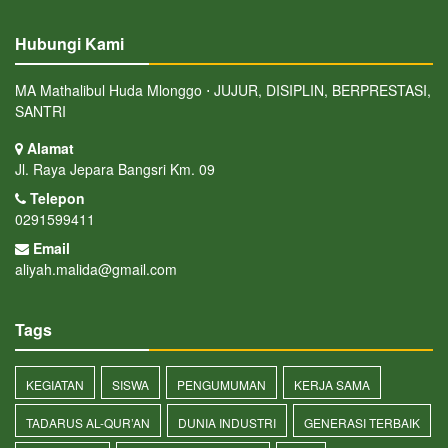
Hubungi Kami
MA Mathalibul Huda Mlonggo ⋅ JUJUR, DISIPLIN, BERPRESTASI,
SANTRI
Alamat
Jl. Raya Jepara Bangsri Km. 09
Telepon
0291599411
Email
aliyah.malida@gmail.com
Tags
KEGIATAN
SISWA
PENGUMUMAN
KERJA SAMA
TADARUS AL-QUR’AN
DUNIA INDUSTRI
GENERASI TERBAIK